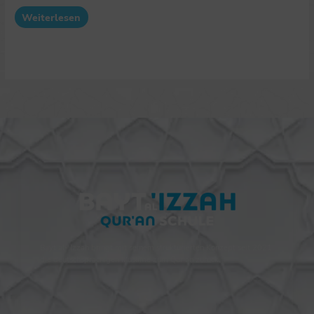
Weiterlesen
Bayt al-‚Izzah bringt mit seinem strukturierten Konzept seit 2021
die deutschsprachigen Muslime zum Qur’ān zurück.