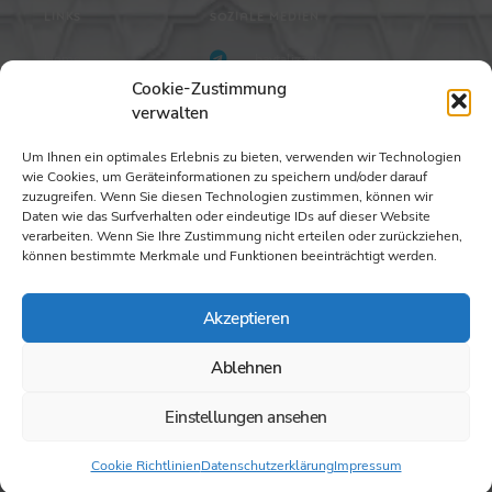
LINKS
SOZIALE MEDIEN
Home
baytalizzah
Kurse
baytalizzah
Cookie-Zustimmung
verwalten
Sponsoring
+49 176 7177 8094
KONTAKT
Um Ihnen ein optimales Erlebnis zu bieten, verwenden wir Technologien
wie Cookies, um Geräteinformationen zu speichern und/oder darauf
Bayt al-'Izzah
zuzugreifen. Wenn Sie diesen Technologien zustimmen, können wir
Im Klinbenbühl 2a
Daten wie das Surfverhalten oder eindeutige IDs auf dieser Website
69123, Heidelberg
verarbeiten. Wenn Sie Ihre Zustimmung nicht erteilen oder zurückziehen,
können bestimmte Merkmale und Funktionen beeinträchtigt werden.
info [at] quranschule.com
Akzeptieren
Impressum
|
Datenschutz
|
AGB
|
Cookie Richtlinien
Ablehnen
Copyright © 2024 Bayt al-‚Izzah
Einstellungen ansehen
Cookie Richtlinien
Datenschutzerklärung
Impressum