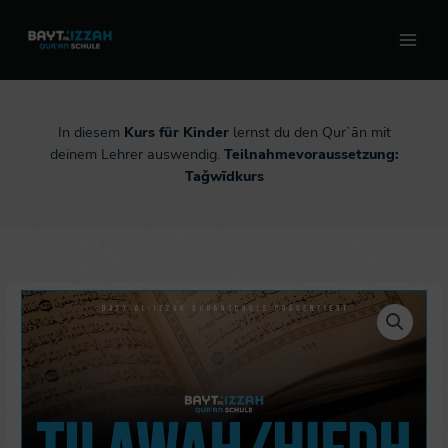
Zum
Inhalt
springen
In diesem
Kurs für Kinder
lernst du den Qurʼān mit
deinem Lehrer auswendig.
Teilnahmevoraussetzung:
Taǧwīdkurs
Hāfiz
-
Start:
17.03.2024
Menge