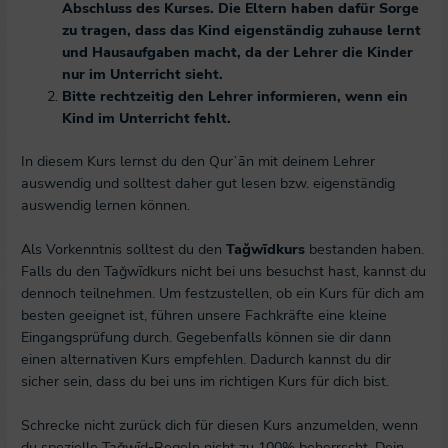
Abschluss des Kurses. Die Eltern haben dafür Sorge
zu tragen, dass das Kind eigenständig zuhause lernt
und Hausaufgaben macht, da der Lehrer die Kinder
nur im Unterricht sieht.
Bitte rechtzeitig den Lehrer informieren, wenn ein
Kind im Unterricht fehlt.
In diesem Kurs lernst du den Qurʼān mit deinem Lehrer
auswendig und solltest daher gut lesen bzw. eigenständig
auswendig lernen können.
Als Vorkenntnis solltest du den
Taǧwīdkurs
bestanden haben.
Falls du den Taǧwīdkurs nicht bei uns besuchst hast, kannst du
dennoch teilnehmen. Um festzustellen, ob ein Kurs für dich am
besten geeignet ist, führen unsere Fachkräfte eine kleine
Eingangsprüfung durch. Gegebenfalls können sie dir dann
einen alternativen Kurs empfehlen. Dadurch kannst du dir
sicher sein, dass du bei uns im richtigen Kurs für dich bist.
Schrecke nicht zurück dich für diesen Kurs anzumelden, wenn
du spezielle Taǧwīd-Regeln nicht zu 100% beherrscht. Dein